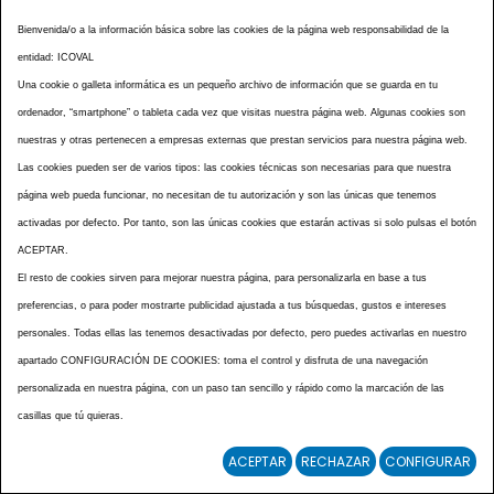
Mejorada del Campo
Bienvenida/o a la información básica sobre las cookies de la página web responsabilidad de la
entidad: ICOVAL
MONCADA
Una cookie o galleta informática es un pequeño archivo de información que se guarda en tu
Alcázar de San Juan
ordenador, “smartphone” o tableta cada vez que visitas nuestra página web. Algunas cookies son
nuestras y otras pertenecen a empresas externas que prestan servicios para nuestra página web.
BENIGÀNIM / OLLERIA
Las cookies pueden ser de varios tipos: las cookies técnicas son necesarias para que nuestra
Molina de Segura
página web pueda funcionar, no necesitan de tu autorización y son las únicas que tenemos
activadas por defecto. Por tanto, son las únicas cookies que estarán activas si solo pulsas el botón
Cartagena
ACEPTAR.
Santa Pola
El resto de cookies sirven para mejorar nuestra página, para personalizarla en base a tus
preferencias, o para poder mostrarte publicidad ajustada a tus búsquedas, gustos e intereses
gironella
personales. Todas ellas las tenemos desactivadas por defecto, pero puedes activarlas en nuestro
Benejama
apartado CONFIGURACIÓN DE COOKIES: toma el control y disfruta de una navegación
personalizada en nuestra página, con un paso tan sencillo y rápido como la marcación de las
Guadalajara
casillas que tú quieras.
Gavarres
ACEPTAR
RECHAZAR
CONFIGURAR
-