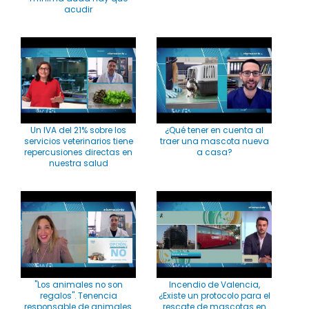
acudir
Un IVA del 21% sobre los
¿Qué tener en cuenta al
servicios veterinarios tiene
traer una mascota nueva
repercusiones directas en
a casa?
nuestra salud
"Los animales no son
Incendio de Valencia,
regalos". Tenencia
¿Existe un protocolo para el
responsable de animales.
rescate de mascotas en